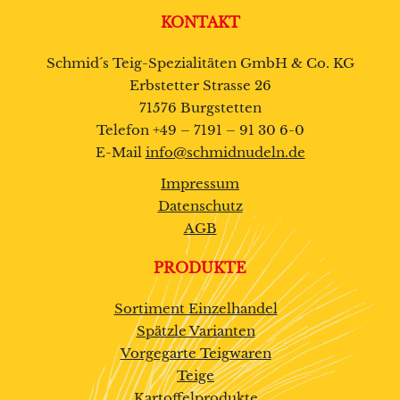
KONTAKT
Schmid´s Teig-Spezialitäten GmbH & Co. KG
Erbstetter Strasse 26
71576 Burgstetten
Telefon +49 – 7191 – 91 30 6-0
E-Mail
info@schmidnudeln.de
Impressum
Datenschutz
AGB
PRODUKTE
Sortiment Einzelhandel
Spätzle Varianten
Vorgegarte Teigwaren
Teige
Kartoffelprodukte